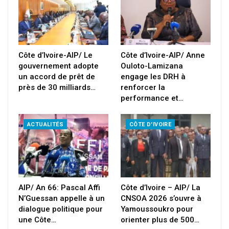
Côte d’Ivoire-AIP/ Le
Côte d’Ivoire-AIP/ Anne
gouvernement adopte
Ouloto-Lamizana
un accord de prêt de
engage les DRH à
près de 30 milliards…
renforcer la
performance et…
ACTUALITÉS
CÔTE D'IVOIRE
AIP/ An 66: Pascal Affi
Côte d’Ivoire – AIP/ La
N’Guessan appelle à un
CNSOA 2026 s’ouvre à
dialogue politique pour
Yamoussoukro pour
une Côte…
orienter plus de 500…