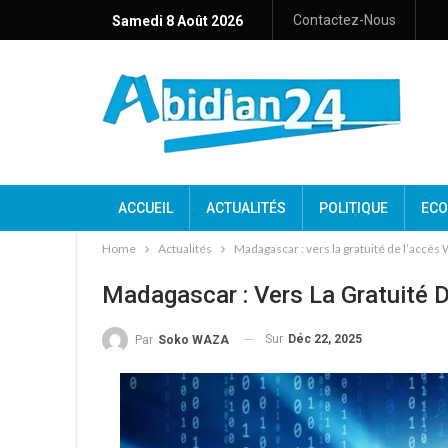
Contactez-Nous
Samedi 8 Août 2026
ACCUEIL
ACTUALITÉS
POLITIQUE
ECO
Home
Actualités
Madagascar : vers la gratuité de l’accès W
Madagascar : Vers La Gratuité D
Sur
Déc 22, 2025
Par
Soko WAZA