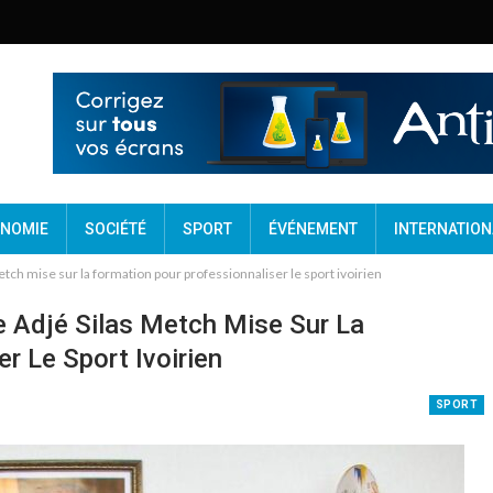
NOMIE
SOCIÉTÉ
SPORT
ÉVÉNEMENT
INTERNATION
etch mise sur la formation pour professionnaliser le sport ivoirien
re Adjé Silas Metch Mise Sur La
r Le Sport Ivoirien
SPORT