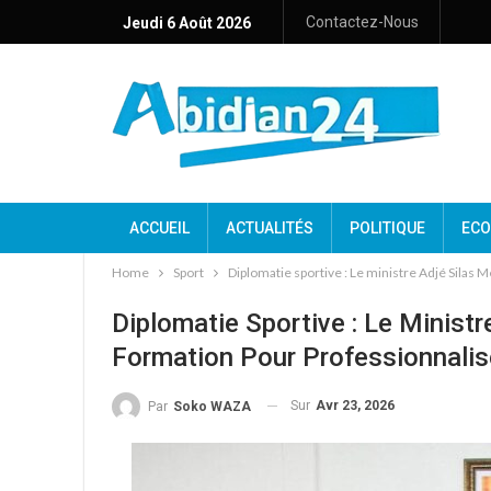
Contactez-Nous
Jeudi 6 Août 2026
ACCUEIL
ACTUALITÉS
POLITIQUE
ECO
Home
Sport
Diplomatie sportive : Le ministre Adjé Silas M
Diplomatie Sportive : Le Minist
Formation Pour Professionnalise
Sur
Avr 23, 2026
Par
Soko WAZA