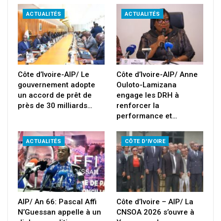
ACTUALITÉS
ACTUALITÉS
Côte d’Ivoire-AIP/ Le
Côte d’Ivoire-AIP/ Anne
gouvernement adopte
Ouloto-Lamizana
un accord de prêt de
engage les DRH à
près de 30 milliards…
renforcer la
performance et…
ACTUALITÉS
CÔTE D'IVOIRE
AIP/ An 66: Pascal Affi
Côte d’Ivoire – AIP/ La
N’Guessan appelle à un
CNSOA 2026 s’ouvre à