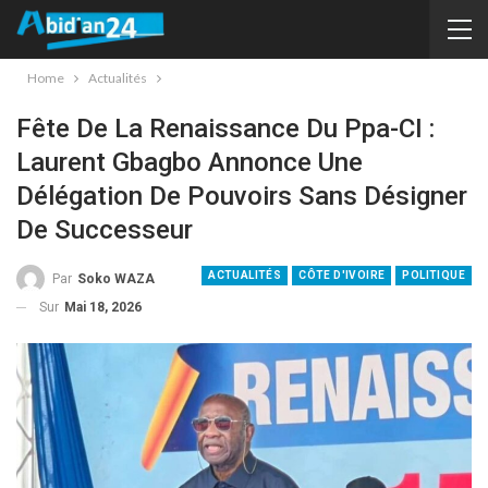
Home
Actualités
Fête De La Renaissance Du Ppa-CI :
Laurent Gbagbo Annonce Une
Délégation De Pouvoirs Sans Désigner
De Successeur
ACTUALITÉS
CÔTE D'IVOIRE
POLITIQUE
Par
Soko WAZA
Sur
Mai 18, 2026