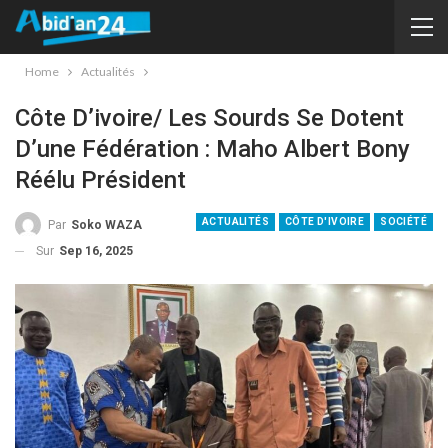
Home
Actualités
Côte D’ivoire/ Les Sourds Se Dotent
D’une Fédération : Maho Albert Bony
Réélu Président
ACTUALITÉS
CÔTE D'IVOIRE
SOCIÉTÉ
Par
Soko WAZA
Sur
Sep 16, 2025