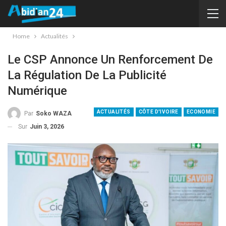
Home
Actualités
Le CSP Annonce Un Renforcement De
La Régulation De La Publicité
Numérique
ACTUALITÉS
CÔTE D'IVOIRE
ECONOMIE
Par
Soko WAZA
Sur
Juin 3, 2026