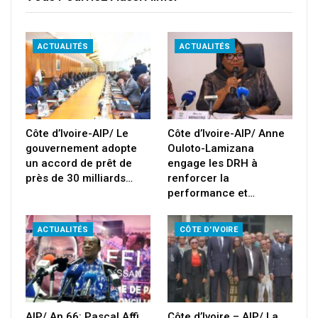
ACTUALITÉS
ACTUALITÉS
Côte d’Ivoire-AIP/ Le
Côte d’Ivoire-AIP/ Anne
gouvernement adopte
Ouloto-Lamizana
un accord de prêt de
engage les DRH à
près de 30 milliards…
renforcer la
performance et…
ACTUALITÉS
CÔTE D'IVOIRE
AIP/ An 66: Pascal Affi
Côte d’Ivoire – AIP/ La