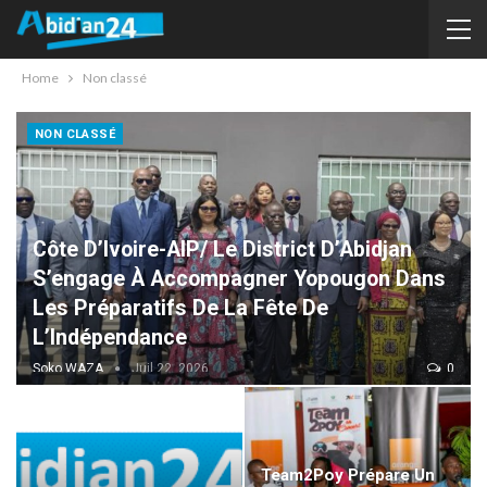
Home
Non classé
NON CLASSÉ
Côte D’Ivoire-AIP/ Le District D’Abidjan
S’engage À Accompagner Yopougon Dans
Les Préparatifs De La Fête De
L’Indépendance
Soko WAZA
Juil 22, 2026
0
Team2Poy Prépare Un