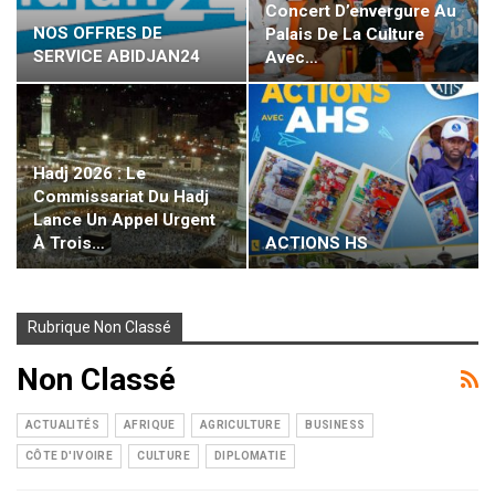
Concert D’envergure Au
NOS OFFRES DE
Palais De La Culture
SERVICE ABIDJAN24
Avec…
Hadj 2026 : Le
Commissariat Du Hadj
Lance Un Appel Urgent
ACTIONS HS
À Trois…
Rubrique Non Classé
Non Classé
ACTUALITÉS
AFRIQUE
AGRICULTURE
BUSINESS
CÔTE D'IVOIRE
CULTURE
DIPLOMATIE