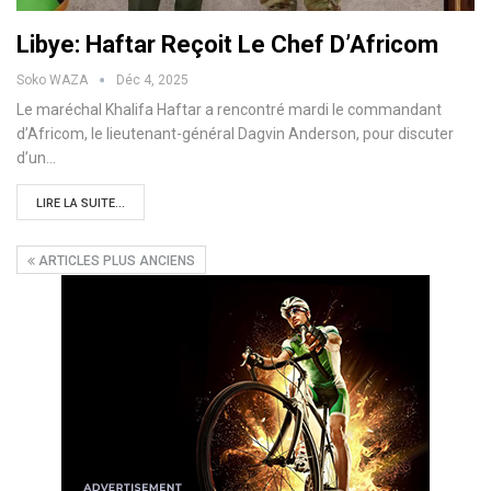
Libye: Haftar Reçoit Le Chef D’Africom
Soko WAZA
Déc 4, 2025
Le maréchal Khalifa Haftar a rencontré mardi le commandant
d’Africom, le lieutenant-général Dagvin Anderson, pour discuter
d’un…
LIRE LA SUITE...
ARTICLES PLUS ANCIENS