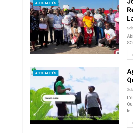
J
ACTUALITÉS
R
L
So
Abi
SOL
A
ACTUALITÉS
Q
So
L’é
Qu
le…