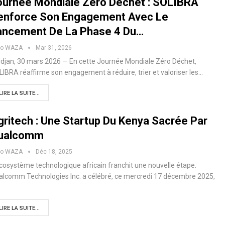
ournée Mondiale Zéro Déchet : SOLIBRA
enforce Son Engagement Avec Le
ancement De La Phase 4 Du…
ko WAZA
Mar 31, 2026
djan, 30 mars 2026 — En cette Journée Mondiale Zéro Déchet,
IBRA réaffirme son engagement à réduire, trier et valoriser les…
LIRE LA SUITE...
gritech : Une Startup Du Kenya Sacrée Par
ualcomm
ko WAZA
Déc 18, 2025
cosystème technologique africain franchit une nouvelle étape.
alcomm Technologies Inc. a célébré, ce mercredi 17 décembre 2025,
LIRE LA SUITE...