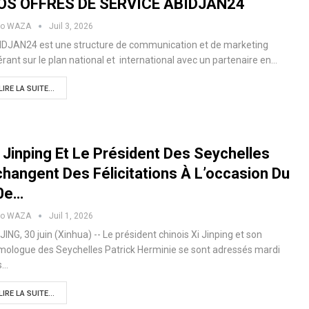
OS OFFRES DE SERVICE ABIDJAN24
ko WAZA
Juil 3, 2026
IDJAN24 est une structure de communication et de marketing
rant sur le plan national et international avec un partenaire en…
LIRE LA SUITE...
i Jinping Et Le Président Des Seychelles
changent Des Félicitations À L’occasion Du
0e…
ko WAZA
Juil 1, 2026
JING, 30 juin (Xinhua) -- Le président chinois Xi Jinping et son
ologue des Seychelles Patrick Herminie se sont adressés mardi
s…
LIRE LA SUITE...