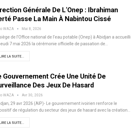
irection Générale De L’Onep : Ibrahiman
erté Passe La Main À Nabintou Cissé
ko WAZA
Mai 8, 2026
siège de l’Office national de l’eau potable (Onep) à Abidjan a accueilli
jeudi 7 mai 2026 la cérémonie officielle de passation de…
LIRE LA SUITE...
e Gouvernement Crée Une Unité De
urveillance Des Jeux De Hasard
ko WAZA
Avr 30, 2026
djan, 29 avr 2026 (AIP)- Le gouvernement ivoirien renforce le
positif de régulation du secteur des jeux de hasard avec la création…
LIRE LA SUITE...