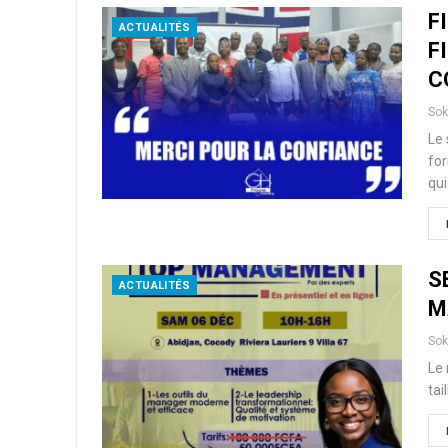
F
ACTUALITÉS
F
C
So
Le 
for
qu
S
ACTUALITÉS
M
So
Le 
tai