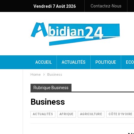
Contactez-Nous
Vendredi 7 Août 2026
ACCUEIL
ACTUALITÉS
POLITIQUE
ECO
Home
Business
Rubrique Business
Business
ACTUALITÉS
AFRIQUE
AGRICULTURE
CÔTE D'IVOIRE