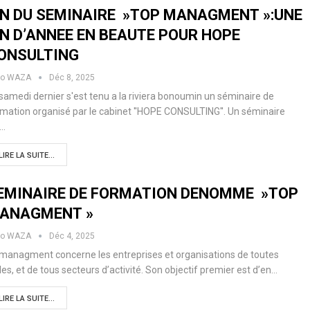
IN DU SEMINAIRE »TOP MANAGMENT »:UNE
IN D’ANNEE EN BEAUTE POUR HOPE
ONSULTING
ko WAZA
Déc 8, 2025
samedi dernier s'est tenu a la riviera bonoumin un séminaire de
mation organisé par le cabinet ''HOPE CONSULTING''. Un séminaire
i…
LIRE LA SUITE...
EMINAIRE DE FORMATION DENOMME »TOP
ANAGMENT »
ko WAZA
Déc 4, 2025
managment concerne les entreprises et organisations de toutes
lles, et de tous secteurs d’activité. Son objectif premier est d’en…
LIRE LA SUITE...