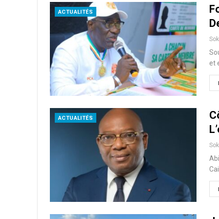
F
ACTUALITÉS
D
So
Sou
et 
C
ACTUALITÉS
L
So
Abi
Cai