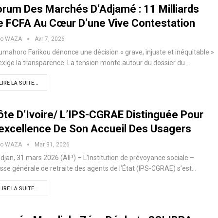
orum Des Marchés D’Adjamé : 11 Milliards
e FCFA Au Cœur D’une Vive Contestation
ko WAZA
Avr 7, 2026
mahoro Farikou dénonce une décision « grave, injuste et inéquitable »
exige la transparence. La tension monte autour du dossier du…
LIRE LA SUITE...
ôte D’Ivoire/ L’IPS-CGRAE Distinguée Pour
’excellence De Son Accueil Des Usagers
ko WAZA
Mar 31, 2026
djan, 31 mars 2026 (AIP) – L’Institution de prévoyance sociale –
sse générale de retraite des agents de l’État (IPS-CGRAE) s’est…
LIRE LA SUITE...