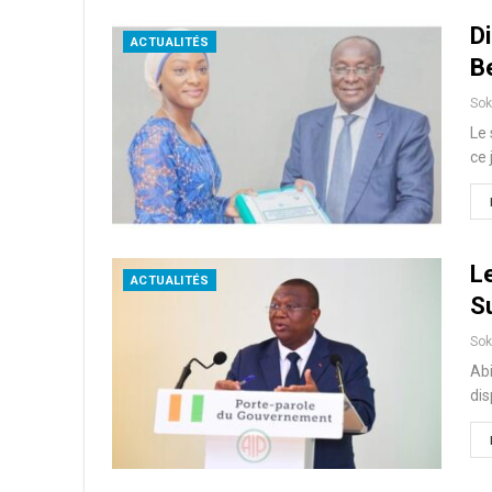
D
ACTUALITÉS
B
So
Le 
ce 
L
ACTUALITÉS
S
So
Abi
dis