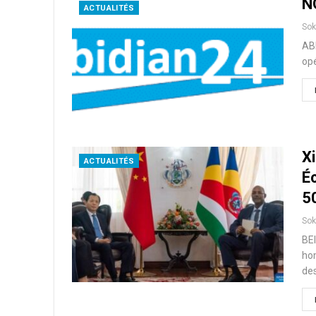
N
ACTUALITÉS
So
AB
opé
X
ACTUALITÉS
É
5
So
BEI
hom
de