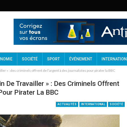
NOMIE
SOCIÉTÉ
SPORT
ÉVÉNEMENT
INTERNATION
ler » : des criminels offrent de l’argent à des journalistes pour pirater la BBC
De Travailler » : Des Criminels Offrent
Pour Pirater La BBC
ACTUALITÉS
INTERNATIONAL
SOCIÉTÉ