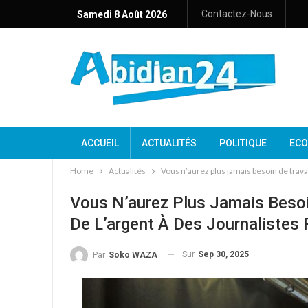
Contactez-Nous
Samedi 8 Août 2026
ACCUEIL
ACTUALITÉS
POLITIQUE
ECO
Home
Actualités
Vous n’aurez plus jamais besoin de travail
Vous N’aurez Plus Jamais Besoin 
De L’argent À Des Journalistes 
Sur
Sep 30, 2025
Par
Soko WAZA