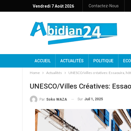
Contactez-Nous
Vendredi 7 Août 2026
ACCUEIL
ACTUALITÉS
POLITIQUE
ECO
Home
Actualités
UNESCO/villes créatives: Essaouira, hô
UNESCO/villes Créatives: Essao
Sur
Juil 1, 2025
Par
Soko WAZA