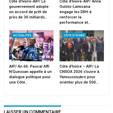
Côte d’Ivoire-AIP/ Le
Côte d’Ivoire-AIP/ Anne
gouvernement adopte
Ouloto-Lamizana
un accord de prêt de
engage les DRH à
près de 30 milliards…
renforcer la
performance et…
ACTUALITÉS
CÔTE D'IVOIRE
AIP/ An 66: Pascal Affi
Côte d’Ivoire – AIP/ La
N’Guessan appelle à un
CNSOA 2026 s’ouvre à
dialogue politique pour
Yamoussoukro pour
une Côte…
orienter plus de 500…
LAISSER UN COMMENTAIRE