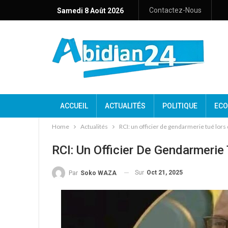
Contactez-Nous
Samedi 8 Août 2026
ACCUEIL
ACTUALITÉS
POLITIQUE
ECO
Home
Actualités
RCI: un officier de gendarmerie tué lors 
RCI: Un Officier De Gendarmerie 
Sur
Oct 21, 2025
Par
Soko WAZA