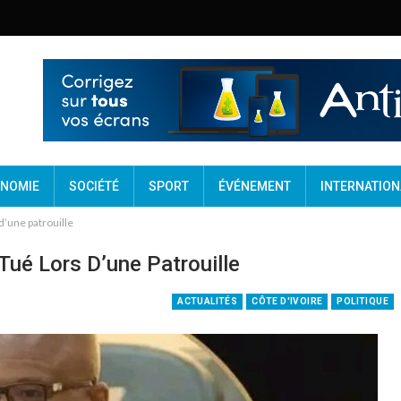
NOMIE
SOCIÉTÉ
SPORT
ÉVÉNEMENT
INTERNATION
d’une patrouille
Tué Lors D’une Patrouille
ACTUALITÉS
CÔTE D'IVOIRE
POLITIQUE