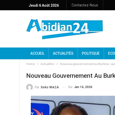
Contactez-Nous
Jeudi 6 Août 2026
ACCUEIL
ACTUALITÉS
POLITIQUE
ECO
Home
Actualités
Nouveau gouvernement au Burkina : qui
Nouveau Gouvernement Au Burki
Sur
Jan 14, 2026
Par
Soko WAZA