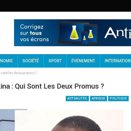
NOMIE
SOCIÉTÉ
SPORT
ÉVÉNEMENT
INTERNATION
 sont les deux promus ?
na : Qui Sont Les Deux Promus ?
ACTUALITÉS
AFRIQUE
POLITIQUE