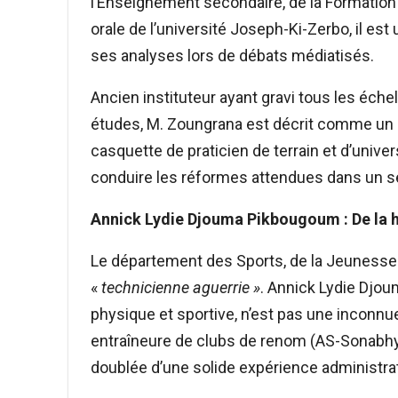
l’Enseignement secondaire, de la Formation 
orale de l’université Joseph-Ki-Zerbo, il es
ses analyses lors de débats médiatisés.
Ancien instituteur ayant gravi tous les éche
études, M. Zoungrana est décrit comme u
casquette de praticien de terrain et d’univ
conduire les réformes attendues dans un se
Annick Lydie Djouma Pikbougoum : De la h
Le département des Sports, de la Jeunesse 
«
technicienne aguerrie »
. Annick Lydie Djou
physique et sportive, n’est pas une inconnue
entraîneure de clubs de renom (AS-Sonabhy, 
doublée d’une solide expérience administrat