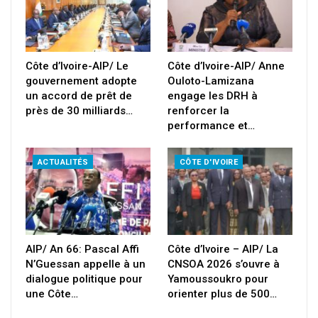
Côte d’Ivoire-AIP/ Le
Côte d’Ivoire-AIP/ Anne
gouvernement adopte
Ouloto-Lamizana
un accord de prêt de
engage les DRH à
près de 30 milliards…
renforcer la
performance et…
ACTUALITÉS
CÔTE D'IVOIRE
AIP/ An 66: Pascal Affi
Côte d’Ivoire – AIP/ La
N’Guessan appelle à un
CNSOA 2026 s’ouvre à
dialogue politique pour
Yamoussoukro pour
une Côte…
orienter plus de 500…