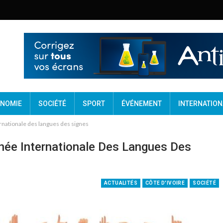
NOMIE
SOCIÉTÉ
SPORT
ÉVÉNEMENT
INTERNATION
nationale des langues des signes
née Internationale Des Langues Des
ACTUALITÉS
CÔTE D'IVOIRE
SOCIÉTÉ