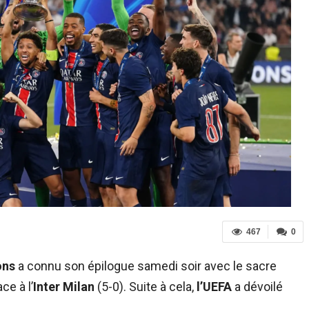
467
0
ons
a connu son épilogue samedi soir avec le sacre
ce à l’
Inter Milan
(5-0). Suite à cela,
l’UEFA
a dévoilé