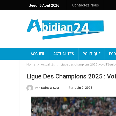
Contactez-Nous
Jeudi 6 Août 2026
ACCUEIL
ACTUALITÉS
POLITIQUE
ECO
Home
Actualités
Ligue des champions 2025 : voici l’équipe
Ligue Des Champions 2025 : Voi
Sur
Juin 2, 2025
Par
Soko WAZA