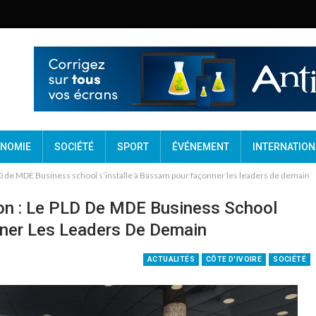
NOMIE
SOCIÉTÉ
SPORT
ÉVÉNEMENT
INTERNATION
PLD de MDE Business school s’installe à Bassam pour façonner les leaders de demain
ion : Le PLD De MDE Business School
nner Les Leaders De Demain
ACTUALITÉS
CÔTE D'IVOIRE
SOCIÉTÉ