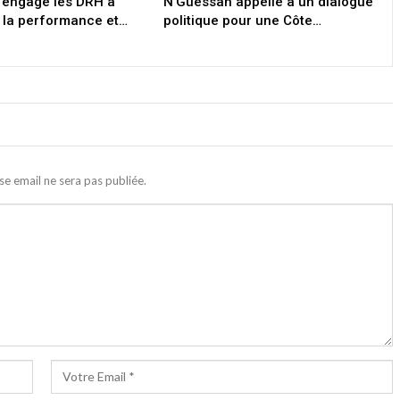
 engage les DRH à
N’Guessan appelle à un dialogue
 la performance et…
politique pour une Côte…
se email ne sera pas publiée.