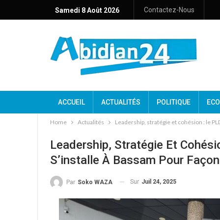
Contactez-Nous
Samedi 8 Août 2026
ACCUEIL
ACTUALITÉS
POLITIQUE
ECO
Home
Actualités
Leadership, stratégie et cohésion : le 
Leadership, Stratégie Et Cohés
S’installe À Bassam Pour Faço
Sur
Juil 24, 2025
Par
Soko WAZA