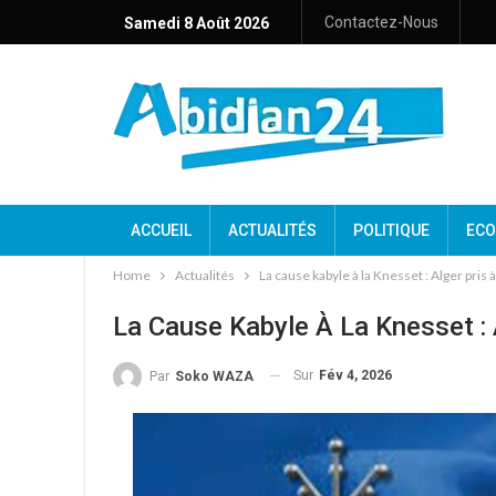
Contactez-Nous
Samedi 8 Août 2026
ACCUEIL
ACTUALITÉS
POLITIQUE
ECO
Home
Actualités
La cause kabyle à la Knesset : Alger pris 
La Cause Kabyle À La Knesset : 
Sur
Fév 4, 2026
Par
Soko WAZA