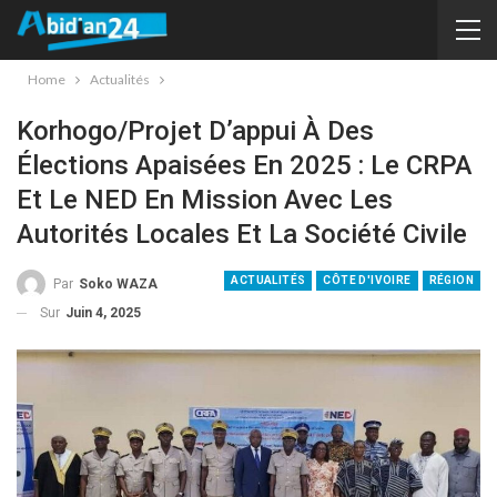
Home
Actualités
Korhogo/Projet D’appui À Des
Élections Apaisées En 2025 : Le CRPA
Et Le NED En Mission Avec Les
Autorités Locales Et La Société Civile
ACTUALITÉS
CÔTE D'IVOIRE
RÉGION
Par
Soko WAZA
Sur
Juin 4, 2025