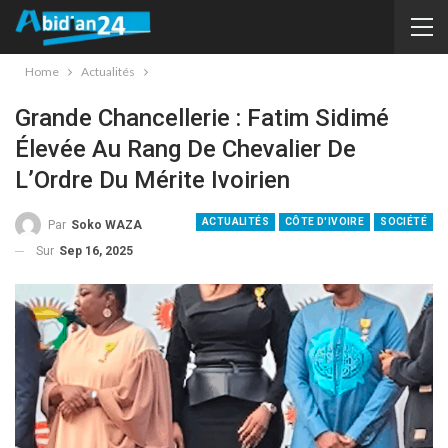
Home
Actualités
Grande Chancellerie : Fatim Sidimé
Élevée Au Rang De Chevalier De
L’Ordre Du Mérite Ivoirien
ACTUALITÉS
CÔTE D'IVOIRE
SOCIÉTÉ
Par
Soko WAZA
Sur
Sep 16, 2025