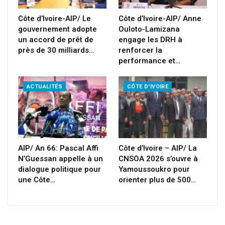
Côte d’Ivoire-AIP/ Le
Côte d’Ivoire-AIP/ Anne
gouvernement adopte
Ouloto-Lamizana
un accord de prêt de
engage les DRH à
près de 30 milliards…
renforcer la
performance et…
ACTUALITÉS
CÔTE D'IVOIRE
AIP/ An 66: Pascal Affi
Côte d’Ivoire – AIP/ La
N’Guessan appelle à un
CNSOA 2026 s’ouvre à
dialogue politique pour
Yamoussoukro pour
une Côte…
orienter plus de 500…