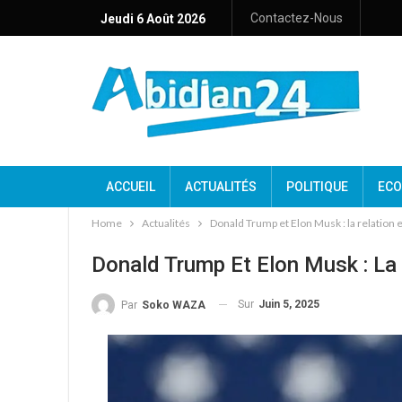
Contactez-Nous
Jeudi 6 Août 2026
ACCUEIL
ACTUALITÉS
POLITIQUE
ECO
Home
Actualités
Donald Trump et Elon Musk : la relation 
Donald Trump Et Elon Musk : La
Sur
Juin 5, 2025
Par
Soko WAZA