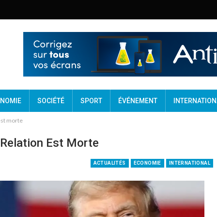
NOMIE
SOCIÉTÉ
SPORT
ÉVÉNEMENT
INTERNATION
est morte
 Relation Est Morte
ACTUALITÉS
ECONOMIE
INTERNATIONAL