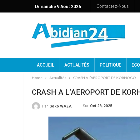
Contactez-Nous
Dimanche 9 Août 2026
ACCUEIL
ACTUALITÉS
POLITIQUE
ECO
Home
Actualités
CRASH A L’AEROPORT DE KORHOGO
CRASH A L’AEROPORT DE KOR
Sur
Oct 28, 2025
Par
Soko WAZA