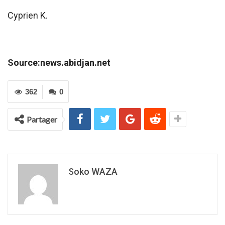
Cyprien K.
Source:news.abidjan.net
362
0
Partager
Soko WAZA