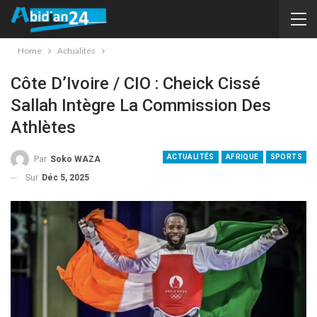
Home
Actualités
Côte D’Ivoire / CIO : Cheick Cissé
Sallah Intègre La Commission Des
Athlètes
ACTUALITÉS
AFRIQUE
SPORTS
Par
Soko WAZA
Sur
Déc 5, 2025