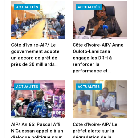
ACTUALITÉS
ACTUALITÉS
Côte d’Ivoire-AIP/ Le
Côte d’Ivoire-AIP/ Anne
gouvernement adopte
Ouloto-Lamizana
un accord de prêt de
engage les DRH à
près de 30 milliards…
renforcer la
performance et…
ACTUALITÉS
ACTUALITÉS
AIP/ An 66: Pascal Affi
Côte d’Ivoire-AIP/ Le
N’Guessan appelle à un
préfet alerte sur la
dialogue politique pour
dégradation de la