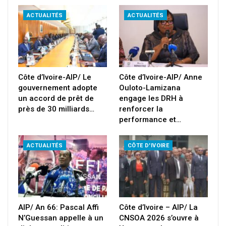
ACTUALITÉS
ACTUALITÉS
Côte d’Ivoire-AIP/ Le
Côte d’Ivoire-AIP/ Anne
gouvernement adopte
Ouloto-Lamizana
un accord de prêt de
engage les DRH à
près de 30 milliards…
renforcer la
performance et…
ACTUALITÉS
CÔTE D'IVOIRE
AIP/ An 66: Pascal Affi
Côte d’Ivoire – AIP/ La
N’Guessan appelle à un
CNSOA 2026 s’ouvre à