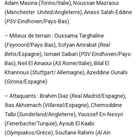
Adam Masina (
Torino
/Italie), Noussair Mazraoui
(
Manchester United
/Angleterre), Anass Salah-Eddine
(
PSV Eindhoven
/Pays-Bas).
– Milieux de terrain : Oussama Targhaline
(
Feynoord
/Pays-Bas), Sofyan Amrabat (
Real
Betis
/Espagne), Ismael Saibari (
PSV Eindhoven
/Pays-
Bas), Neil El Ainaoui (
AS Rome
/Italie), Bilal El
Khannous (
Stuttgart
/ Allemagne), Azeddine Ounahi
(
Girona
/Espagne)
– Attaquants : Brahim Diaz (
Real Madrid
/Espagne),
Ilias Akhomach (
Villareal
/Espagne), Chemsddine
Talbi (
Sunderland
/Angleterre), Youssef En-Nesyri
(
Fenerbache
/Turquie), Ayoub El Kaabi
(
Olympiakos
/Grèce), Soufiane Rahimi (
Al Ain