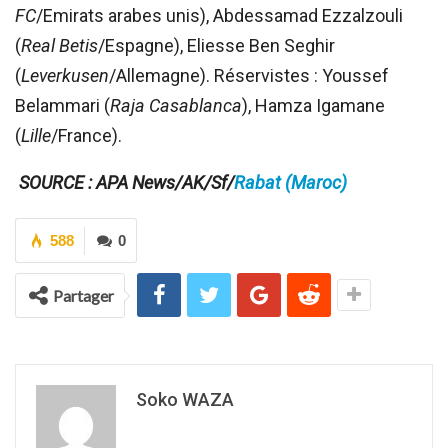
FC
/Emirats arabes unis), Abdessamad Ezzalzouli
(
Real Betis
/Espagne), Eliesse Ben Seghir
(
Leverkusen
/Allemagne). Réservistes : Youssef
Belammari (
Raja Casablanca
), Hamza Igamane
(
Lille
/France).
SOURCE : APA News/
AK/Sf/
Rabat (Maroc)
588
0
Partager
Soko WAZA