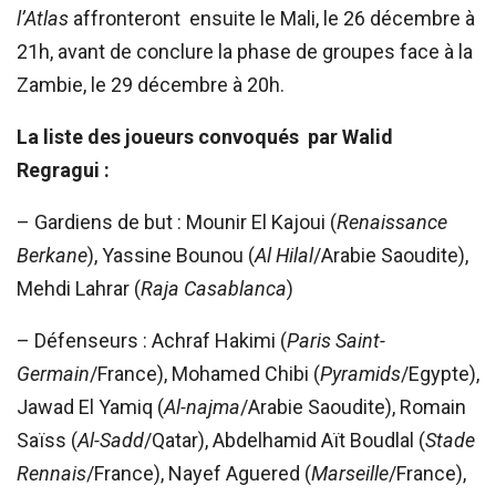
l’Atlas
affronteront ensuite le Mali, le 26 décembre à
21h, avant de conclure la phase de groupes face à la
Zambie, le 29 décembre à 20h.
La liste des joueurs convoqués par Walid
Regragui :
– Gardiens de but : Mounir El Kajoui (
Renaissance
Berkane
), Yassine Bounou (
Al Hilal
/Arabie Saoudite),
Mehdi Lahrar (
Raja Casablanca
)
– Défenseurs : Achraf Hakimi (
Paris Saint-
Germain
/France), Mohamed Chibi (
Pyramids
/Egypte),
Jawad El Yamiq (
Al-najma
/Arabie Saoudite), Romain
Saïss (
Al-Sadd
/Qatar), Abdelhamid Aït Boudlal (
Stade
Rennais
/France), Nayef Aguered (
Marseille
/France),