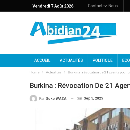
Contactez-Nous
Vendredi 7 Août 2026
ACCUEIL
ACTUALITÉS
POLITIQUE
ECO
Home
Actualités
Burkina : révocation de 21 agents pour 
Burkina : Révocation De 21 Age
Sur
Sep 5, 2025
Par
Soko WAZA