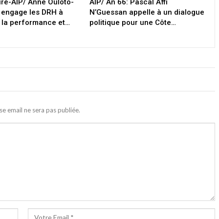
oire-AIP/ Anne Ouloto-
AIP/ An 66: Pascal Affi
 engage les DRH à
N’Guessan appelle à un dialogue
 la performance et…
politique pour une Côte…
se email ne sera pas publiée.