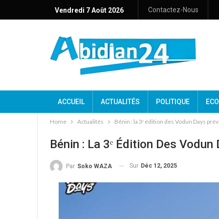
Contactez-Nous
Vendredi 7 Août 2026
ACCUEIL
ACTUALITÉS
POLITIQUE
ECO
Home
Actualités
Bénin : la 3ᵉ édition des Vodun Days pré
Bénin : La 3ᵉ Édition Des Vodun
Sur
Déc 12, 2025
Par
Soko WAZA