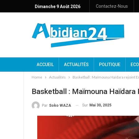
Contactez-Nous
Dimanche 9 Août 2026
ACCUEIL
ACTUALITÉS
POLITIQUE
ECO
Home
Actualités
Basketball : Maïmouna Haïdara rejoint 
Basketball : Maïmouna Haïdara 
Sur
Mai 30, 2025
Par
Soko WAZA