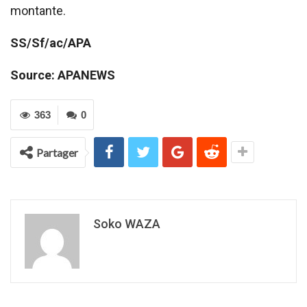
montante.
SS/Sf/ac/APA
Source: APANEWS
363
0
Partager
Soko WAZA