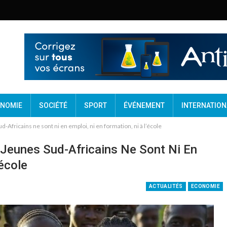
NOMIE
SOCIÉTÉ
SPORT
ÉVÉNEMENT
INTERNATION
d-Africains ne sont ni en emploi, ni en formation, ni à l’école
e Jeunes Sud-Africains Ne Sont Ni En
école
ACTUALITÉS
ECONOMIE