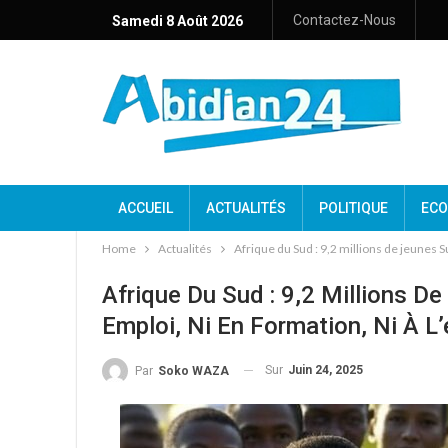
Contactez-Nous
Samedi 8 Août 2026
ACCUEIL
ACTUALITÉS
POLITIQUE
ECO
Home
Actualités
Afrique du Sud : 9,2 millions de jeunes Su
Afrique Du Sud : 9,2 Millions D
Emploi, Ni En Formation, Ni À L’
Sur
Juin 24, 2025
Par
Soko WAZA