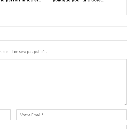
 la performance et…
politique pour une Côte…
se email ne sera pas publiée.