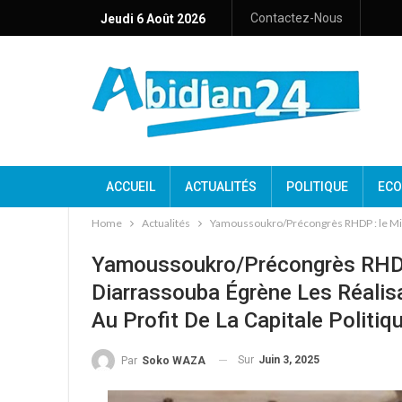
Contactez-Nous
Jeudi 6 Août 2026
ACCUEIL
ACTUALITÉS
POLITIQUE
ECO
Home
Actualités
Yamoussoukro/Précongrès RHDP : le Minis
Yamoussoukro/Précongrès RHDP
Diarrassouba Égrène Les Réalis
Au Profit De La Capitale Politiq
Sur
Juin 3, 2025
Par
Soko WAZA