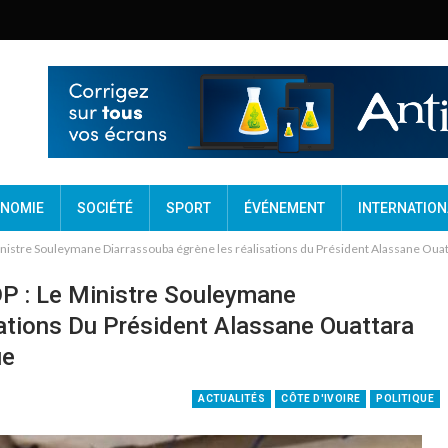
NOMIE
SOCIÉTÉ
SPORT
ÉVÉNEMENT
INTERNATION
tre Souleymane Diarrassouba égrène les réalisations du Président Alassane Ouattara
 : Le Ministre Souleymane
ations Du Président Alassane Ouattara
ue
ACTUALITÉS
CÔTE D'IVOIRE
POLITIQUE