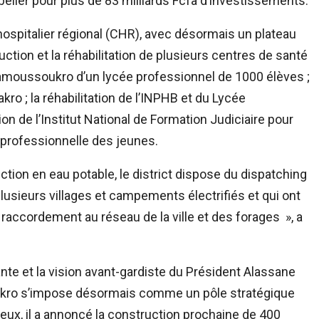
u bélier pour plus de 83 milliards Fcfa d’investissements.
e hospitalier régional (CHR), avec désormais un plateau
uction et la réhabilitation de plusieurs centres de santé
de Yamoussoukro d’un lycée professionnel de 1000 élèves ;
ro ; la réhabilitation de l’INPHB et du Lycée
n de l’Institut National de Formation Judiciaire pour
n professionnelle des jeunes.
duction en eau potable, le district dispose du dispatching
lusieurs villages et campements électrifiés et qui ont
 raccordement au réseau de la ville et des forages », a
ante et la vision avant-gardiste du Président Alassane
oukro s’impose désormais comme un pôle stratégique
Mieux, il a annoncé la construction prochaine de 400