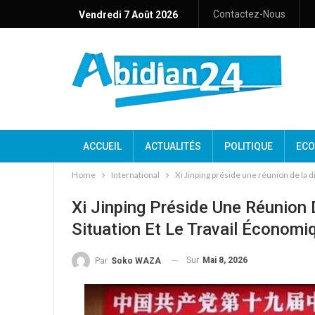
Contactez-Nous
Vendredi 7 Août 2026
ACCUEIL
ACTUALITÉS
POLITIQUE
ECO
Home
International
Xi Jinping préside une réunion de la d
Xi Jinping Préside Une Réunion 
Situation Et Le Travail Économi
Sur
Mai 8, 2026
Par
Soko WAZA