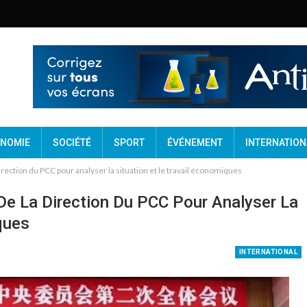
NOMIE
SOCIÉTÉ
SPORT
ÉVÉNEMENT
INTERNATION
irection du PCC pour analyser la situation et le travail économiques
De La Direction Du PCC Pour Analyser La
ques
INTERNATIONAL