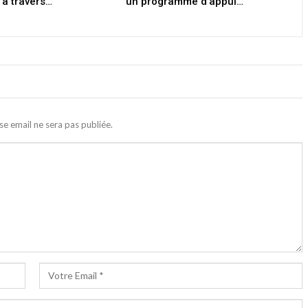
 à travers…
un programme d’appui…
se email ne sera pas publiée.