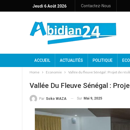
Contactez-Nous
Jeudi 6 Août 2026
ACCUEIL
ACTUALITÉS
POLITIQUE
ECO
Home
Economie
Vallée du fleuve Sénégal : Projet de rési
Vallée Du Fleuve Sénégal : Proj
Sur
Mai 9, 2025
Par
Soko WAZA