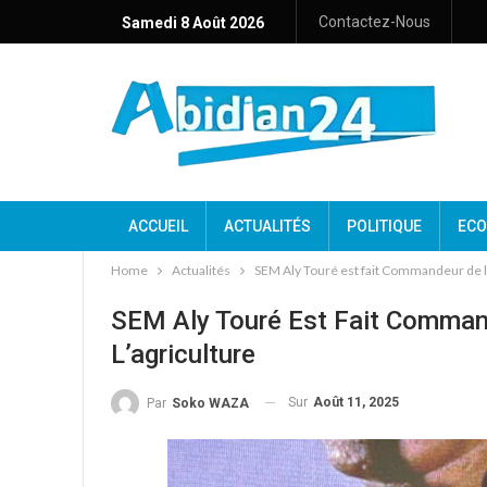
Contactez-Nous
Samedi 8 Août 2026
ACCUEIL
ACTUALITÉS
POLITIQUE
ECO
Home
Actualités
SEM Aly Touré est fait Commandeur de l’
SEM Aly Touré Est Fait Comman
L’agriculture
Sur
Août 11, 2025
Par
Soko WAZA