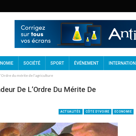
NOMIE
SOCIÉTÉ
SPORT
ÉVÉNEMENT
INTERNATION
Ordre du mérite de l’agriculture
deur De L’Ordre Du Mérite De
ACTUALITÉS
CÔTE D'IVOIRE
ECONOMIE