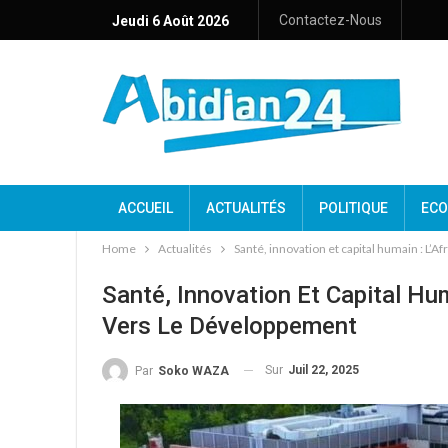
Contactez-Nous
Jeudi 6 Août 2026
ACCUEIL
ACTUALITÉS
POLITIQUE
ECO
Home
Actualités
Santé, innovation et capital humain : L’
Santé, Innovation Et Capital Hum
Vers Le Développement
Sur
Juil 22, 2025
Par
Soko WAZA