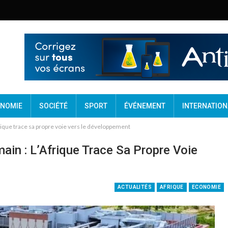
NOMIE
SOCIÉTÉ
SPORT
ÉVÉNEMENT
INTERNATION
Afrique trace sa propre voie vers le développement
ain : L’Afrique Trace Sa Propre Voie
ACTUALITÉS
AFRIQUE
ECONOMIE