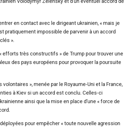
ukrainien Volodymyr Zelensky et d’un éventuel accord de
 entrer en contact avec le dirigeant ukrainien, « mais je
l est pratiquement impossible de parvenir à un accord
clés ».
 « efforts très constructifs » de Trump pour trouver une
ndaleux des pays européens pour provoquer la poursuite
es volontaires », menée par le Royaume-Uni et la France,
anties à Kiev si un accord est conclu. Celles-ci
krainienne ainsi que la mise en place d’une « force de
cord.
t déployées pour empêcher « toute nouvelle agression