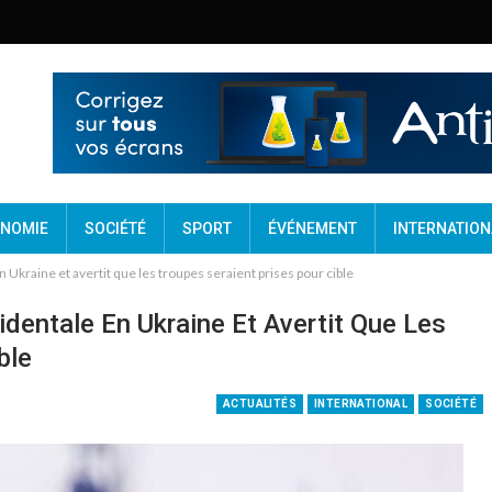
NOMIE
SOCIÉTÉ
SPORT
ÉVÉNEMENT
INTERNATION
n Ukraine et avertit que les troupes seraient prises pour cible
identale En Ukraine Et Avertit Que Les
ble
ACTUALITÉS
INTERNATIONAL
SOCIÉTÉ