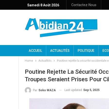
Contactez-Nous
Samedi 8 Août 2026
ACCUEIL
ACTUALITÉS
POLITIQUE
ECO
Home
Actualités
Poutine rejette la sécurité occidentale e
Poutine Rejette La Sécurité Occ
Troupes Seraient Prises Pour Ci
Last updated
Sep 5, 2025
Par
Soko WAZA