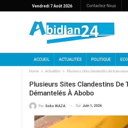
Contactez-Nous
Vendredi 7 Août 2026
ACCUEIL
ACTUALITÉS
POLITIQUE
ECO
Home
Actualités
Plusieurs sites clandestins de transvas
Plusieurs Sites Clandestins De
Démantelés À Abobo
Sur
Juin 1, 2026
Par
Soko WAZA