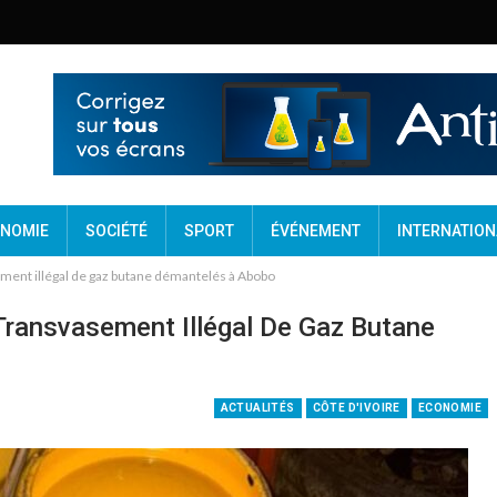
NOMIE
SOCIÉTÉ
SPORT
ÉVÉNEMENT
INTERNATION
ement illégal de gaz butane démantelés à Abobo
 Transvasement Illégal De Gaz Butane
ACTUALITÉS
CÔTE D'IVOIRE
ECONOMIE