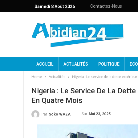
Contactez-Nous
Samedi 8 Août 2026
ACCUEIL
ACTUALITÉS
POLITIQUE
ECO
Home
Actualités
Nigeria : Le service de la dette extérieur
Nigeria : Le Service De La Dette 
En Quatre Mois
Sur
Mai 23, 2025
Par
Soko WAZA