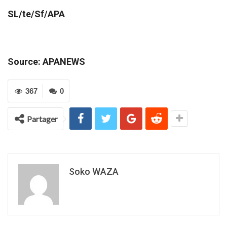
SL/te/Sf/APA
Source: APANEWS
367
0
Partager
Soko WAZA