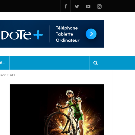
AL
space OAPI