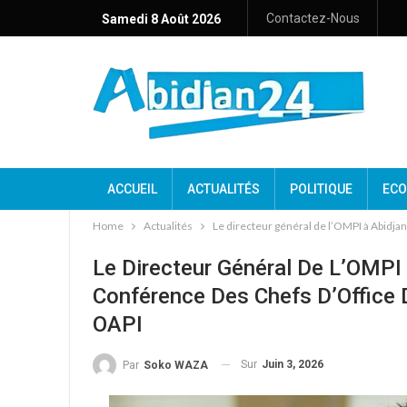
Contactez-Nous
Samedi 8 Août 2026
ACCUEIL
ACTUALITÉS
POLITIQUE
ECO
Home
Actualités
Le directeur général de l’OMPI à Abidjan
Le Directeur Général De L’OMPI 
Conférence Des Chefs D’Office D
OAPI
Sur
Juin 3, 2026
Par
Soko WAZA