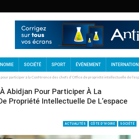
NOMIE
SOCIÉTÉ
SPORT
ÉVÉNEMENT
INTERNATION
 pour participer à la Conférence des chefs d’Office de propriété intellectuelle de l’e
À Abidjan Pour Participer À La
e Propriété Intellectuelle De L’espace
ACTUALITÉS
CÔTE D'IVOIRE
SOCIÉTÉ