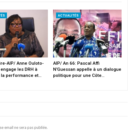
TÉS
ACTUALITÉS
oire-AIP/ Anne Ouloto-
AIP/ An 66: Pascal Affi
 engage les DRH à
N’Guessan appelle à un dialogue
 la performance et…
politique pour une Côte…
se email ne sera pas publiée.