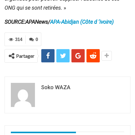
ONG qui se sont retirées.
»
SOURCE:APANews/
APA-Abidjan (Côte d ‘ivoire)
314
0
Partager
Soko WAZA