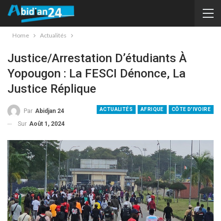
Home
Actualités
Justice/Arrestation D’étudiants À
Yopougon : La FESCI Dénonce, La
Justice Réplique
ACTUALITÉS
AFRIQUE
CÔTE D'IVOIRE
Par
Abidjan 24
Sur
Août 1, 2024