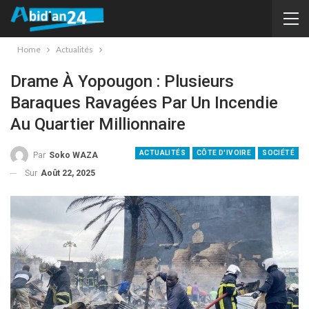
Home
Actualités
Drame À Yopougon : Plusieurs
Baraques Ravagées Par Un Incendie
Au Quartier Millionnaire
ACTUALITÉS
CÔTE D'IVOIRE
SOCIÉTÉ
Par
Soko WAZA
Sur
Août 22, 2025