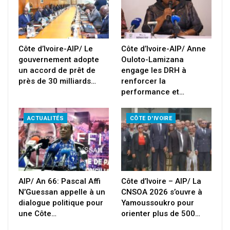
Côte d’Ivoire-AIP/ Le
Côte d’Ivoire-AIP/ Anne
gouvernement adopte
Ouloto-Lamizana
un accord de prêt de
engage les DRH à
près de 30 milliards…
renforcer la
performance et…
ACTUALITÉS
CÔTE D'IVOIRE
AIP/ An 66: Pascal Affi
Côte d’Ivoire – AIP/ La
N’Guessan appelle à un
CNSOA 2026 s’ouvre à
dialogue politique pour
Yamoussoukro pour
une Côte…
orienter plus de 500…