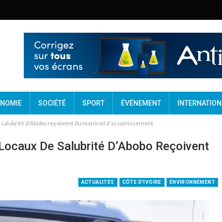
NOMIE
SOCIÉTÉ
SPORT
ÉVÉNEMENT
INTERNATION
e salubrité d’Abobo reçoivent du matériel d’assainissement
 Locaux De Salubrité D’Abobo Reçoivent
ACTUALITÉS
CÔTE D'IVOIRE
ENVIRONNEMENT