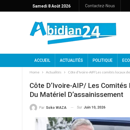
Contactez-Nous
Samedi 8 Août 2026
ACCUEIL
ACTUALITÉS
POLITIQUE
ECO
Home
Actualités
Côte d’Ivoire-AIP/ Les comités locaux d
Côte D’Ivoire-AIP/ Les Comités
Du Matériel D’assainissement
Sur
Juin 10, 2026
Par
Soko WAZA