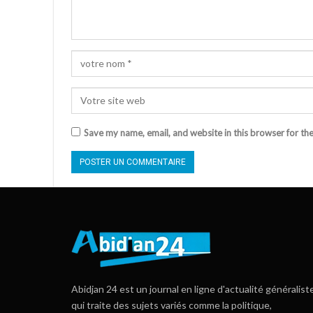
Save my name, email, and website in this browser for th
Abidjan 24 est un journal en ligne d'actualité généralist
qui traite des sujets variés comme la politique,