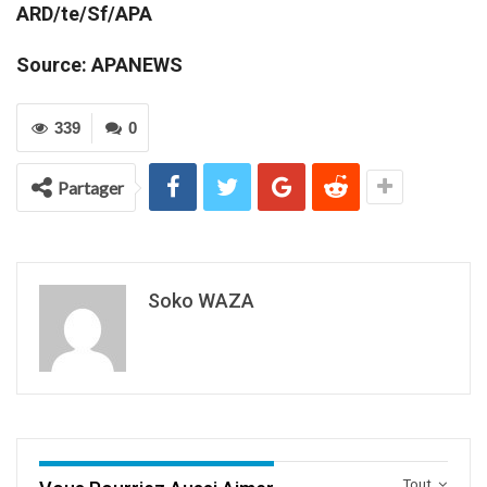
ARD/te/Sf/APA
Source: APANEWS
339
0
Partager
Soko WAZA
Tout