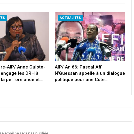
TÉS
ACTUALITÉS
oire-AIP/ Anne Ouloto-
AIP/ An 66: Pascal Affi
 engage les DRH à
N’Guessan appelle à un dialogue
 la performance et…
politique pour une Côte…
se email ne sera pas publiée.