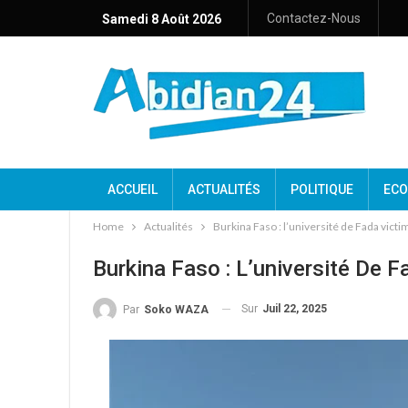
Contactez-Nous
Samedi 8 Août 2026
ACCUEIL
ACTUALITÉS
POLITIQUE
ECO
Home
Actualités
Burkina Faso : l’université de Fada vict
Burkina Faso : L’université De 
Sur
Juil 22, 2025
Par
Soko WAZA