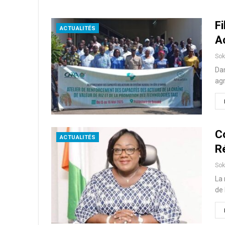
F
ACTUALITÉS
A
So
Dan
agr
C
ACTUALITÉS
R
So
La 
de 