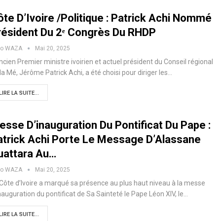
te D’Ivoire /Politique : Patrick Achi Nommé
résident Du 2ᵉ Congrès Du RHDP
ko WAZA
Mai 20, 2025
ncien Premier ministre ivoirien et actuel président du Conseil régional
la Mé, Jérôme Patrick Achi, a été choisi pour diriger les…
LIRE LA SUITE...
esse D’inauguration Du Pontificat Du Pape :
atrick Achi Porte Le Message D’Alassane
uattara Au…
ko WAZA
Mai 20, 2025
Côte d’Ivoire a marqué sa présence au plus haut niveau à la messe
nauguration du pontificat de Sa Sainteté le Pape Léon XIV, le…
LIRE LA SUITE...