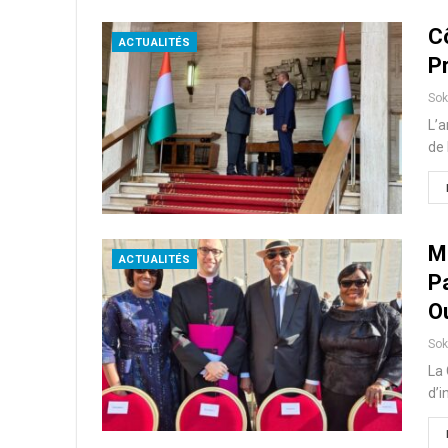
Cô
ACTUALITÉS
P
So
L’a
de 
M
ACTUALITÉS
P
O
So
La 
d’i