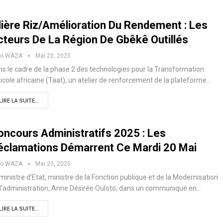
ilière Riz/Amélioration Du Rendement : Les
cteurs De La Région De Gbêkê Outillés
ko WAZA
Mai 20, 2025
s le cadre de la phase 2 des technologies pour la Transformation
icole africaine (Taat), un atelier de renforcement de la plateforme…
LIRE LA SUITE...
oncours Administratifs 2025 : Les
éclamations Démarrent Ce Mardi 20 Mai
ko WAZA
Mai 20, 2025
ministre d’Etat, ministre de la Fonction publique et de la Modernisation
l’administration, Anne Désirée Ouloto, dans un communiqué en…
LIRE LA SUITE...