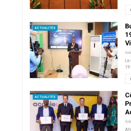
Bu
ACTUALITÉS
19
Vi
So
Le 
19 
Cô
ACTUALITÉS
P
A
So
Afr