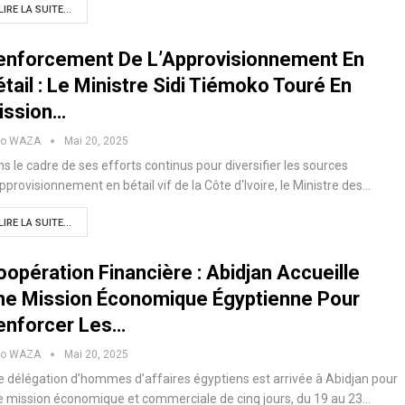
LIRE LA SUITE...
enforcement De L’Approvisionnement En
tail : Le Ministre Sidi Tiémoko Touré En
ission…
ko WAZA
Mai 20, 2025
s le cadre de ses efforts continus pour diversifier les sources
pprovisionnement en bétail vif de la Côte d'Ivoire, le Ministre des…
LIRE LA SUITE...
opération Financière : Abidjan Accueille
ne Mission Économique Égyptienne Pour
enforcer Les…
ko WAZA
Mai 20, 2025
 délégation d’hommes d’affaires égyptiens est arrivée à Abidjan pour
 mission économique et commerciale de cinq jours, du 19 au 23…