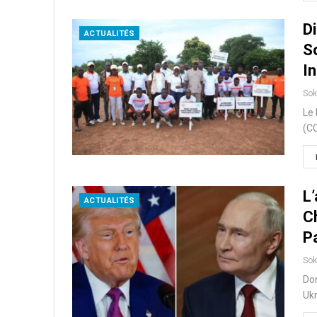
Di
ACTUALITÉS
S
In
So
Le 
(CO
L
ACTUALITÉS
C
P
So
Don
Ukr