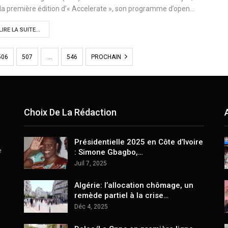
la première édition d’« Accelerate », son programme d’open…
LIRE LA SUITE...
506
507
…
546
PROCHAIN
Choix De La Rédaction
Présidentielle 2025 en Côte d’Ivoire
e
: Simone Gbagbo,…
Juil 7, 2025
Algérie: l’allocation chômage, un
remède partiel à la crise…
Déc 4, 2025