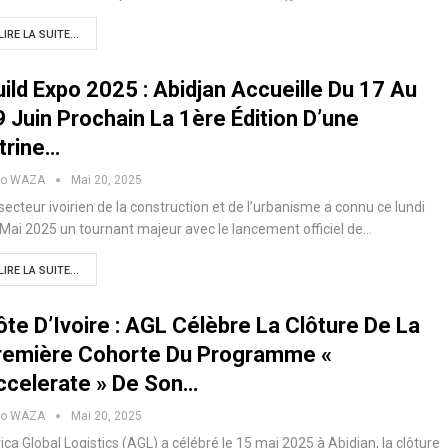
LIRE LA SUITE...
ild Expo 2025 : Abidjan Accueille Du 17 Au
 Juin Prochain La 1ère Édition D’une
trine…
ko WAZA
Mai 20, 2025
secteur ivoirien de la construction et de l’urbanisme a connu ce lundi
Mai 2025 un tournant majeur avec le lancement officiel de…
LIRE LA SUITE...
te D’Ivoire : AGL Célèbre La Clôture De La
remière Cohorte Du Programme «
ccelerate » De Son…
ko WAZA
Mai 20, 2025
ica Global Logistics (AGL) a célébré le 15 mai 2025 à Abidjan, la clôture