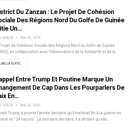
strict Du Zanzan : Le Projet De Cohésion
ociale Des Régions Nord Du Golfe De Guinée
itie Un…
ko WAZA
Mai 20, 2025
Projet de Cohésion Sociale des Régions Nord du Golfe de Guinée
SO), en collaboration avec l’Observatoire de la Solidarité et de la…
LIRE LA SUITE...
’appel Entre Trump Et Poutine Marque Un
hangement De Cap Dans Les Pourparlers De
aix En…
ko WAZA
Mai 20, 2025
ald Trump a promis l'année dernière qu'il mettrait fin à la guerre en
aine en "24 heures". La semaine dernière, il a déclaré qu'elle…