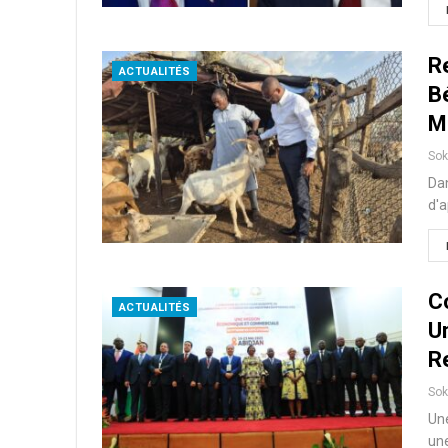
R
ACTUALITÉS
Bé
M
So
Dan
d'a
Co
ACTUALITÉS
U
R
So
Une
une