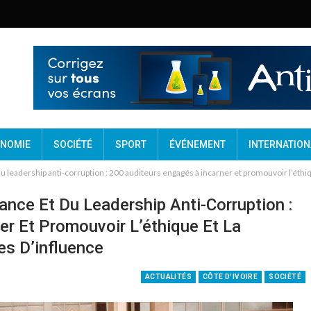
NOMIE
SOCIÉTÉ
SPORT
ÉVÉNEMENT
INTERNATION
leadership anti-corruption : 200 auditeurs engagés à incarner et promouvoir l’éthiq
ce Et Du Leadership Anti-Corruption :
er Et Promouvoir L’éthique Et La
s D’influence
ACTUALITÉS
CÔTE D'IVOIRE
SOCIÉTÉ