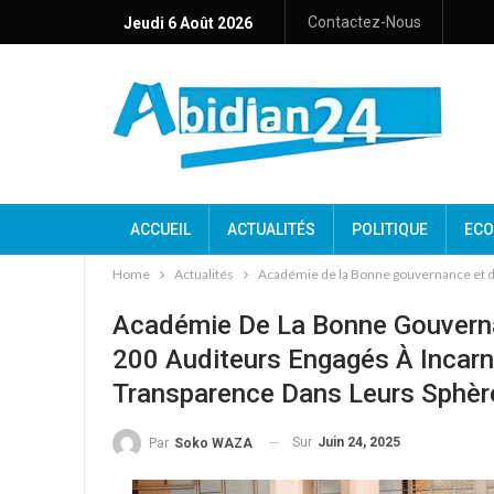
Contactez-Nous
Jeudi 6 Août 2026
ACCUEIL
ACTUALITÉS
POLITIQUE
ECO
Home
Actualités
Académie de la Bonne gouvernance et du 
Académie De La Bonne Gouvernan
200 Auditeurs Engagés À Incarn
Transparence Dans Leurs Sphère
Sur
Juin 24, 2025
Par
Soko WAZA